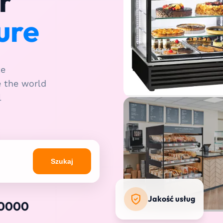
r
ure
te
e the world
l
Szukaj
Jakość usług
0000