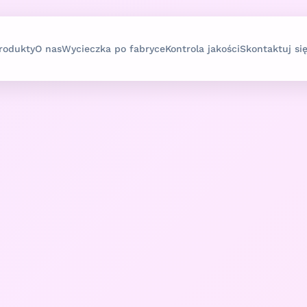
rodukty
O nas
Wycieczka po fabryce
Kontrola jakości
Skontaktuj si