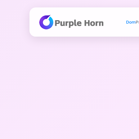
Dom
P