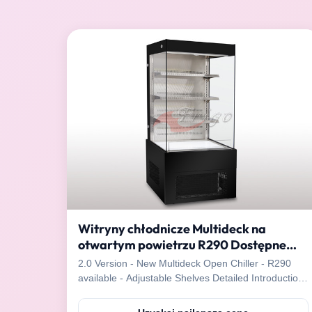
Witryny chłodnicze Multideck na
otwartym powietrzu R290 Dostępne
regulowane półki
2.0 Version - New Multideck Open Chiller - R290
available - Adjustable Shelves Detailed Introduction:
* 220-240V; 50/60Hz * Black painting * Tempered
safety glass * LED light * 3 adjustable shelves *