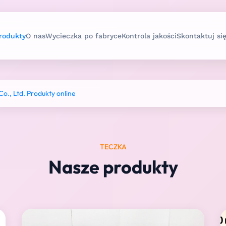
rodukty
O nas
Wycieczka po fabryce
Kontrola jakości
Skontaktuj si
., Ltd. Produkty online
TECZKA
Nasze produkty