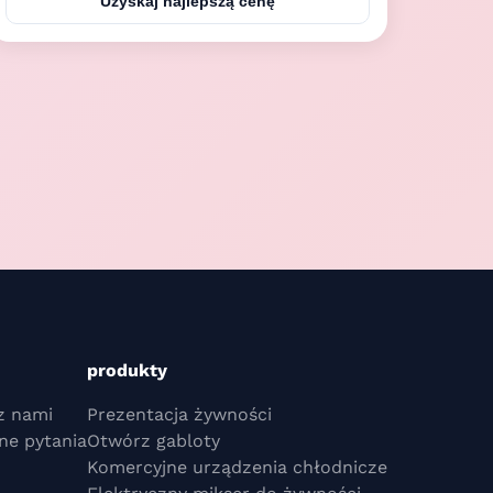
Uzyskaj najlepszą cenę
shelf for display * Defrosting water drain by pipe
directly or collect by water tank or automatic ...
produkty
z nami
Prezentacja żywności
ne pytania
Otwórz gabloty
Komercyjne urządzenia chłodnicze