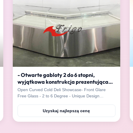
- Otwarte gabloty 2 do 6 stopni,
wyjątkowa konstrukcja prezentująca
Cold Deli
Open Curved Cold Deli Showcase- Front Glare
Free Glass - 2 to 6 Degree - Unique Design
Features: * 220-240V; 50/60Hz, 1ph * Temperature:
2-6℃ * Double condenser unit, powerful cooling *
Uzyskaj najlepszą cenę
Without light * Rear is open, easy to operate
Specifications: Model Dimension(mm) Refrigerant
Capacity(L) FGODRA...