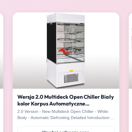
Wersja 2.0 Multideck Open Chiller Biały
kolor Korpus Automatyczne
rozmrażanie
2.0 Version - New Multideck Open Chiller - White
Body - Automatic Defrosting Detailed Introduction: *
220-240V; 50/60Hz * White painting * Temered
safety glass * LED light * 3 adjustable shelves *