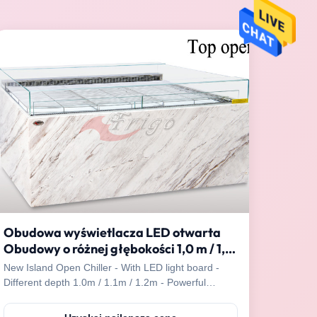
Obudowa wyświetlacza LED otwarta
Obudowy o różnej głębokości 1,0 m / 1,1
m / 1,2 m Silne chłodzenie
New Island Open Chiller - With LED light board -
Different depth 1.0m / 1.1m / 1.2m - Powerful
Cooling Features: * 220-240V; 50/60Hz * Imported
condenser unit, powerful cooling * Stainless steel