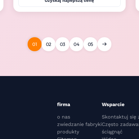
Uzyskaj najlepszą cenę
Digital temperature control * Can be embedded in
the wall * Defrosting water drain by pipe directly or
...
01
02
03
04
05
firma
Wsparcie
o nas
Skontaktuj się 
zwiedzanie fabryki
Często zadawa
produkty
ściągnąć