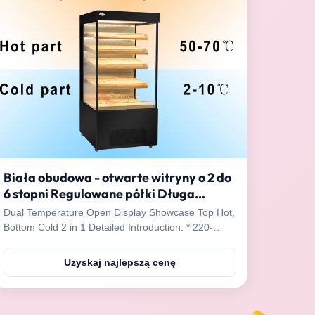
Biała obudowa - otwarte witryny o 2 do
6 stopni Regulowane półki Długa
żywotność
Dual Temperature Open Display Showcase Top Hot,
Bottom Cold 2 in 1 Detailed Introduction: * 220-
240V; 50/60Hz * Black painting body, high-end and
elegant * Cold: 2-10 degree * Hot: 50-70 degree,
Uzyskaj najlepszą cenę
can be set separately. * LED light for energy saving
* 4 shelves, height and tilting angle can be ...