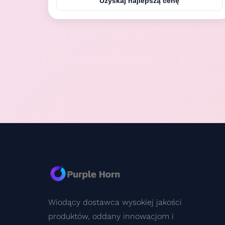
Uzyskaj najlepszą cenę
Digital temperature controller * Defrosting water
drain by pipe directly or collect by water tank or ...
Wiodący dostawca wysokiej jakości
produktów, oddany innowacjom i