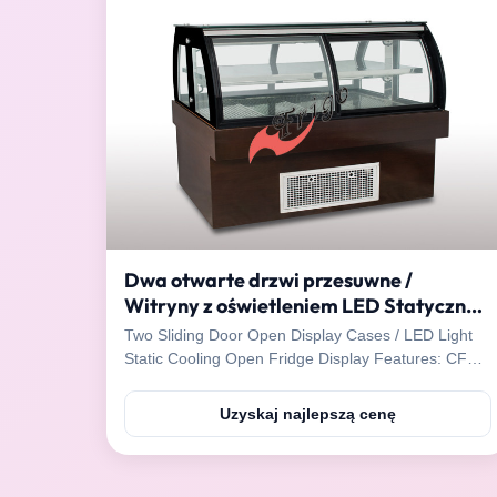
Dwa otwarte drzwi przesuwne /
Witryny z oświetleniem LED Statyczne
chłodzenie Otwarty wyświetlacz
Two Sliding Door Open Display Cases / LED Light
lodówki
Static Cooling Open Fridge Display Features: CFC
free refrigeration, environmental friendly SECOP
(Danfoss) compressor, Italy Dixell thermostat. Bulid-
Uzyskaj najlepszą cenę
in type Inner LED light, energy saving and nice
displaying effect. Digital Dixell controller, precise ...