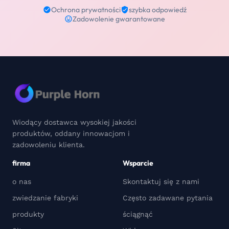
Ochrona prywatności
szybka odpowiedź
Zadowolenie gwarantowane
Wiodący dostawca wysokiej jakości
produktów, oddany innowacjom i
zadowoleniu klienta.
firma
Wsparcie
o nas
Skontaktuj się z nami
zwiedzanie fabryki
Często zadawane pytania
produkty
ściągnąć