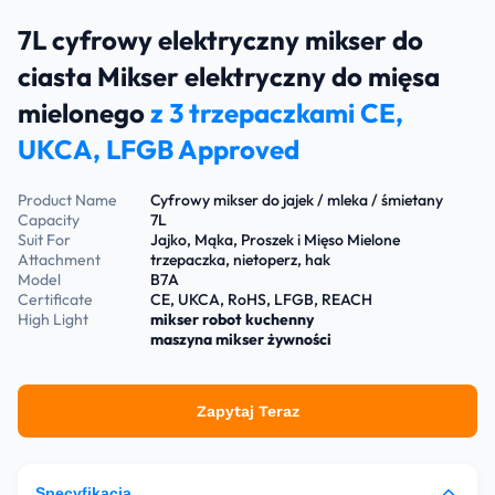
7L cyfrowy elektryczny mikser do
ciasta Mikser elektryczny do mięsa
mielonego
z 3 trzepaczkami CE,
UKCA, LFGB Approved
Product Name
Cyfrowy mikser do jajek / mleka / śmietany
Capacity
7L
Suit For
Jajko, Mąka, Proszek i Mięso Mielone
Attachment
trzepaczka, nietoperz, hak
Model
B7A
Certificate
CE, UKCA, RoHS, LFGB, REACH
High Light
mikser robot kuchenny
maszyna mikser żywności
Zapytaj Teraz
Specyfikacja