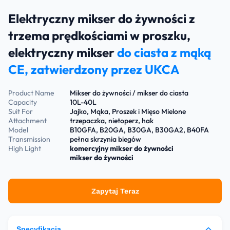
Elektryczny mikser do żywności z
trzema prędkościami w proszku,
elektryczny mikser
do ciasta z mąką
CE, zatwierdzony przez UKCA
Product Name
Mikser do żywności / mikser do ciasta
Capacity
10L-40L
Suit For
Jajko, Mąka, Proszek i Mięso Mielone
Attachment
trzepaczka, nietoperz, hak
Model
B10GFA, B20GA, B30GA, B30GA2, B40FA
Transmission
pełna skrzynia biegów
High Light
komercyjny mikser do żywności
mikser do żywności
Zapytaj Teraz
Specyfikacja