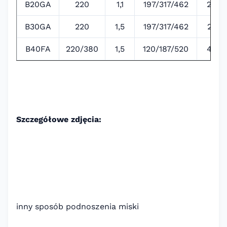
B20GA
220
1,1
197/317/462
20
B30GA
220
1,5
197/317/462
25
B40FA
220/380
1,5
120/187/520
40
Szczegółowe zdjęcia:
inny sposób podnoszenia miski