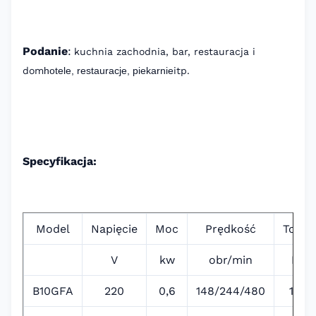
Podanie
:
kuchnia zachodnia, bar, restauracja i
dom
hotele, restauracje, piekarnie
itp.
Specyfikacja:
Model
Napięcie
Moc
Prędkość
Tom
V
kw
obr/min
L
B10GFA
220
0,6
148/244/480
10