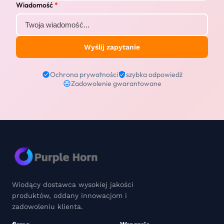
Wiadomość
*
Wyślij zapytanie
Ochrona prywatności
szybka odpowiedź
Zadowolenie gwarantowane
Wiodący dostawca wysokiej jakości
produktów, oddany innowacjom i
zadowoleniu klienta.